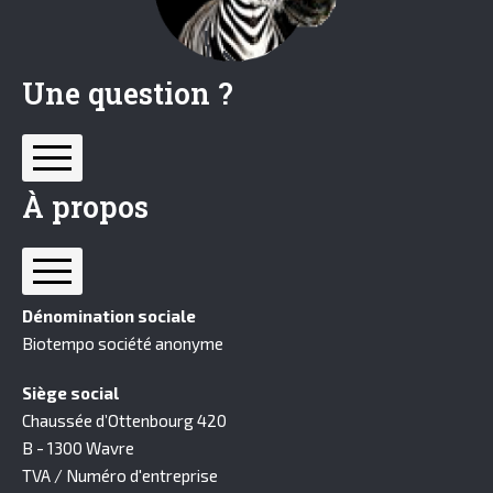
Une question ?
À propos
FAQ
Nous contacter
Mes informations
Dénomination sociale
Qui sommes nous ?
Biotempo société anonyme
Nos engagements
Siège social
Confidentialité des Données
Chaussée d’Ottenbourg 420
CGV
B - 1300 Wavre
TVA / Numéro d'entreprise